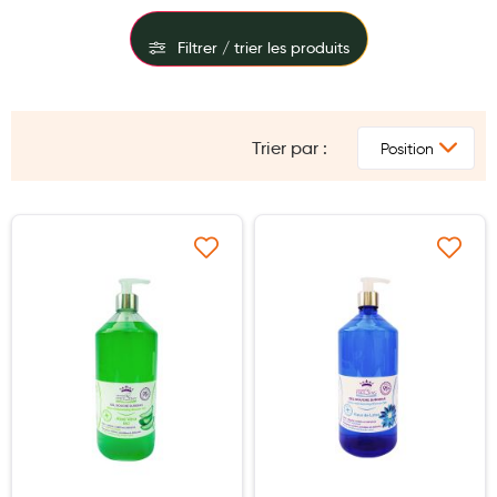
Maquillage
Filtrer / trier les produits
Pour Homme
FILTRES
Crème solaire - Visage et corps
Préservatifs - Gels lubrifiants
Trier par :
PRIX
Accessoires, coutellerie, brosserie
TYPE
Bouillottes
Ajouter à ma liste d’envie
Ajouter à ma liste d’e
Parfums et bougies d'ambiance
Beauté au naturel
Huiles
Mon bébé
Soins bébé
Couches