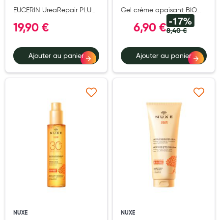
Cannes
EUCERIN UreaRepair PLUS
Gel crème apaisant BIO
-17%
Émollient 10% d'Urée 400ml
(Eco)* - 40 ml
Chaussures
19,90 €
6,90 €
8,40 €
Prothèses mammaires externes
Ajouter au panier
Ajouter au panier
Médication familiale
Orthopédie
Les marques
Ajouter à ma liste d’envie
Ajouter à ma liste d’e
My Privilege
Les promotions
NUXE
NUXE