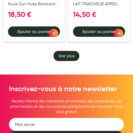
Nuxe Sun Huile Bronzante
LAIT FRAICHEUR APRES
Visage et Corps Haute
SOLEIL NUXE SUN 200ML
18,50 €
14,50 €
Protection SPF30 150ml
Ajouter au panier
Ajouter au panier
Voir plus
Inscrivez-vous à notre newsletter
Restez informé des meilleures promotions, des conseils de vos
pharmaciens et des nouveautés parapharmacie. Inscrivez-vous,
c'est gratuit.