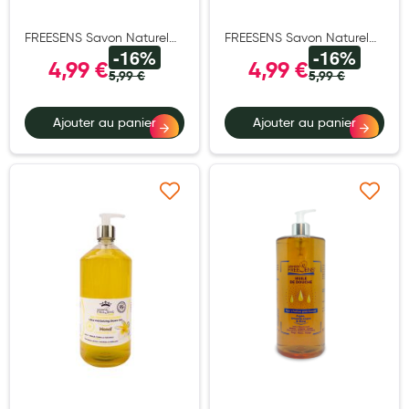
Aromathérapie
FREESENS Savon Naturel
FREESENS Savon Naturel
Diététique minceur
-16%
-16%
de Marseille Thé Vert Fl. 1
de Marseille Vanille-Miel Fl.
4,99 €
4,99 €
Litre
1 Litre
5,99 €
5,99 €
Phytothérapie
Régimes médicaux
Ajouter au panier
Ajouter au panier
Gemmothérapie
Confiserie
Ajouter à ma liste d’envie
Ajouter à ma liste d’e
Voies respiratoires
Oligothérapie
Compléments alimentaires
Médicaments et Santé
Premiers soins
Pansements