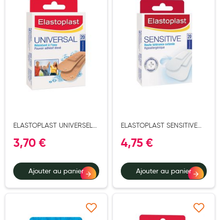
Douleurs articulaires et musculaires
Santé séniors
Anti acariens, anti gale, anti tiques, insectifuges
Vétérinaire
Incontinence
Ronflement
ELASTOPLAST UNIVERSEL
ELASTOPLAST SENSITIVE
Autotests
PANSEMENT 20
PANSEMENT 2TAILLES 20
3,70 €
4,75 €
Protections auditives
Lunettes
Ajouter au panier
Ajouter au panier
Piluliers
Matériel medical
Ajouter à ma liste d’envie
Ajouter à ma liste d’e