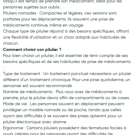
lorsqu’il est temps de prendre son médicament. Idéal pour les
personnes sujettes aux oublis.
Douleurs articulaires et musculaires
Piluliers nomades : Compactes et légères, ces versions sont
parfaites pour les déplacements. Ils assurent une prise de
Santé séniors
médicaments continue, même en voyage.
Chaque type de pilulier répond à des besoins spécifiques, offrant
Anti acariens, anti gale, anti tiques, insectifuges
une flexibilité d’utilisation et un choix adapté aux habitudes de
chacun.
Vétérinaire
Comment choisir son pilulier ?
Pour bien choisir un pilulier, il est essentiel de tenir compte de ses
Incontinence
besoins spécifiques et de ses habitudes de prise de médicaments
Ronflement
:
Type de traitement : Un traitement ponctuel nécessitera un pilulier
Autotests
différent d’un traitement chronique. Pour une prise quotidienne, un
semainier est souvent recommandé.
Protections auditives
Nombre de médicaments : Plus vous avez de médicaments à
prendre, plus le pilulier devra offrir de compartiments ou de cases.
Lunettes
Mode de vie : Les personnes souvent en déplacement peuvent
privilégier un modèle nomade ou de poche, tandis que celles
Piluliers
ayant des difficultés à se souvenir des prises opteront pour un
pilulier électronique avec alarme.
Matériel medical
Ergonomie : Certains piluliers possèdent des fermetures faciles à
ouvrir, idéales pour les personnes ayant des difficultés de