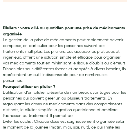
Aromathérapie
Diététique minceur
Phytothérapie
Piluliers : votre allié au quotidien pour une prise de médicaments
organisée
Régimes médicaux
La gestion de la prise de médicaments peut rapidement devenir
complexe, en particulier pour les personnes suivant des
Gemmothérapie
traitements multiples. Les piluliers, ces accessoires pratiques et
ingénieux, offrent une solution simple et efficace pour organiser
Confiserie
vos médicaments tout en minimisant le risque d’oublis ou d’erreurs.
Disponibles sous différentes formes et adaptés à divers besoins, ils
Voies respiratoires
représentent un outil indispensable pour de nombreuses
personnes.
Oligothérapie
Pourquoi utiliser un pilulier ?
L’utilisation d’un pilulier présente de nombreux avantages pour les
Compléments alimentaires
personnes qui doivent gérer un ou plusieurs traitements. En
regroupant les doses de médicaments dans des compartiments
Médicaments et Santé
distincts, le pilulier simplifie la gestion quotidienne et améliore
Premiers soins
l’adhésion au traitement. Il permet de :
Éviter les oublis : Chaque dose est soigneusement organisée selon
Pansements
le moment de la journée (matin, midi, soir, nuit), ce qui limite les