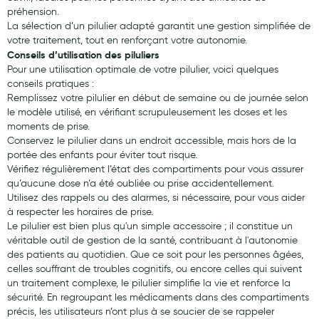
Cannes
préhension.
La sélection d’un pilulier adapté garantit une gestion simplifiée de
Chaussures
votre traitement, tout en renforçant votre autonomie.
Conseils d’utilisation des piluliers
Prothèses mammaires externes
Pour une utilisation optimale de votre pilulier, voici quelques
conseils pratiques :
Médication familiale
Remplissez votre pilulier en début de semaine ou de journée selon
Orthopédie
le modèle utilisé, en vérifiant scrupuleusement les doses et les
moments de prise.
Les marques
Conservez le pilulier dans un endroit accessible, mais hors de la
portée des enfants pour éviter tout risque.
My Privilege
Vérifiez régulièrement l’état des compartiments pour vous assurer
qu’aucune dose n’a été oubliée ou prise accidentellement.
Les promotions
Utilisez des rappels ou des alarmes, si nécessaire, pour vous aider
à respecter les horaires de prise.
Le pilulier est bien plus qu'un simple accessoire ; il constitue un
véritable outil de gestion de la santé, contribuant à l'autonomie
des patients au quotidien. Que ce soit pour les personnes âgées,
celles souffrant de troubles cognitifs, ou encore celles qui suivent
un traitement complexe, le pilulier simplifie la vie et renforce la
sécurité. En regroupant les médicaments dans des compartiments
précis, les utilisateurs n’ont plus à se soucier de se rappeler