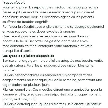
risques d'oubli.
Hygiène nasale
Faciliter la prise : En séparant les médicaments par jour et par
heure, le pilulier rend la prise de médicaments plus claire et
Antibactériens
accessible, même pour les personnes âgées ou les patients
souffrant de troubles cognitifs.
Nutrition clinique
Renforcer la sécurité : Les piluliers évitent le surdosage accidentel
en vous rappelant les doses exactes à prendre.
Anti-poux
Que ce soit pour une prise hebdomadaire, journalière ou
ponctuelle, le pilulier offre une gestion optimisée de vos
Solaire et moustique
médicaments, tout en renforçant votre autonomie et votre
tranquillité d’esprit.
Piqûres insectes
Les types de piluliers disponibles
Il existe une large gamme de piluliers adaptés aux besoins variés
Appareils
des utilisateurs. Voici les principaux types disponibles sur le
marché :
Soins jambes lourdes
Piluliers hebdomadaires ou semainiers : Ils comportent des
Contention veineuse
compartiments pour chaque jour de la semaine, permettant une
organisation sur plusieurs jours.
Contactologie
Piluliers journaliers : Ces modèles offrent une organisation pour la
journée entière, avec des cases séparées pour chaque moment
Accessoires pieds et semelles
(matin, midi, soir, nuit).
Piluliers électroniques : Équipés d’alarmes, ils alertent l’utilisateur
Soins ORL