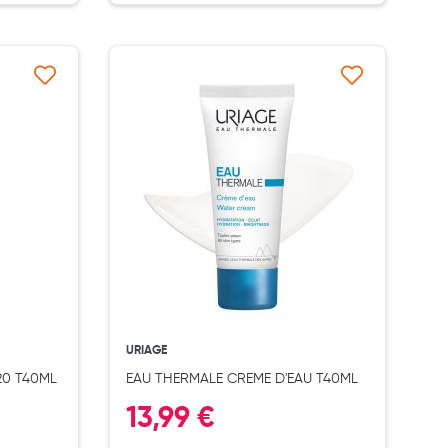
à ma liste d’envie
Ajouter à ma liste d’envie
URIAGE
20 T40ML
EAU THERMALE CREME D'EAU T40ML
13,99 €