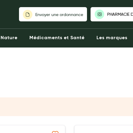
PHARMACIE D
Envoyer une ordonnance
PHARMACIE DE RI
Nature
Médicaments et Santé
Les marques
Ouverte aujourd'hui
181 Place Ernes
Montpellier
0467993386
Click & Collect
L
Voir la pharm
Choisir une autre 