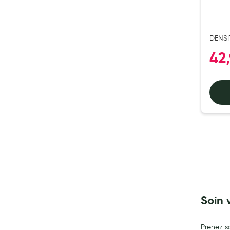
My Privilege
Les promotions
DENSI
42
Soin 
Prenez s