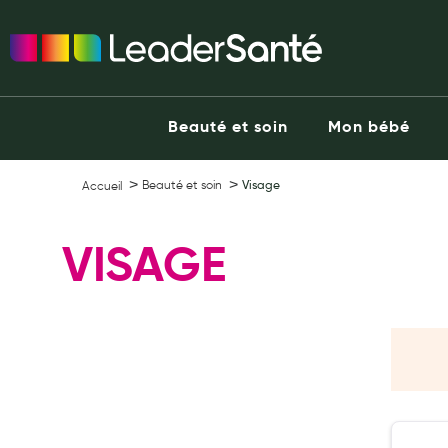
Ma Pharmacie LeaderSanté
Ouvrir l'application
Beauté et soin
Capillaires
Beauté et soin
Mon bébé
Visage
Corps
Beauté et soin
Visage
Accueil
Minceur
Hygiène intime
VISAGE
Soins mains et ongles
Soins des pieds
Dentifrices et bains de bouche
Brosses à dents et accessoires dentaires
Maquillage
Pour Homme
Crème solaire - Visage et corps