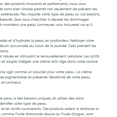
ec des produits innovants et performants, nous vous
 soins bien choisie permet non seulement de prévenir les
s extérieures. Peu importe votre type de peau ou vos besoins,
el beauté. Que vous cherchiez à réparer les dommages
t à maintenir une peau lumineuse, vous trouverez ce qu’il
uretés et d’hydrater la peau en profondeur. Nettoyer votre
 sébum accumulés au cours de la journée. Cela prévient les
utons.
t ridules en stimulant le renouvellement cellulaire. Les actifs
 et souple. Intégrer une crème anti-âge dans votre routine
routine agit comme un bouclier pour votre peau. La crème
es pigmentaires et préserver l’élasticité de votre peau.
 et lumineux.
peau a des besoins uniques, et utiliser des soins
dentifier votre type de peau :
 en actifs nourrissants. Ces produits aident à renforcer la
es, comme l’huile d’amande douce ou l’huile d’argan, sont