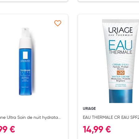
Ajouter à ma liste d’envie
Ajouter 
ernité
URIAGE
ane Ultra Soin de nuit hydratant
EAU THERMALE CR EAU SPF
ant intense 40ml
99 €
14,99 €