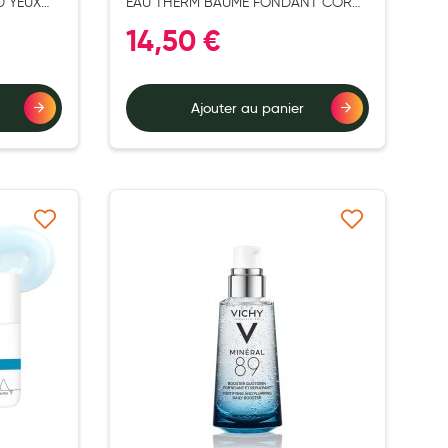
D YEUX
EAU THERM BAUME FONDANT CORPS
P200ML
14,50 €
Ajouter au panier
à ma liste d’envie
Ajouter à ma liste d’envie