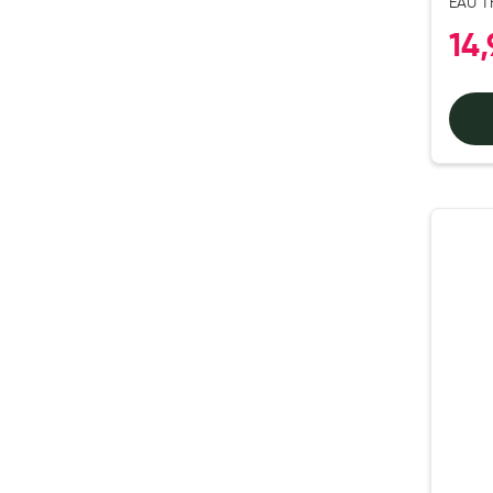
EAU T
T40M
Anti acariens, anti gale, anti tiques, insectifuges
14
Vétérinaire
Incontinence
Ronflement
Autotests
Protections auditives
Lunettes
Piluliers
Matériel medical
Cannes
Chaussures
Prothèses mammaires externes
Médication familiale
Orthopédie
Les marques