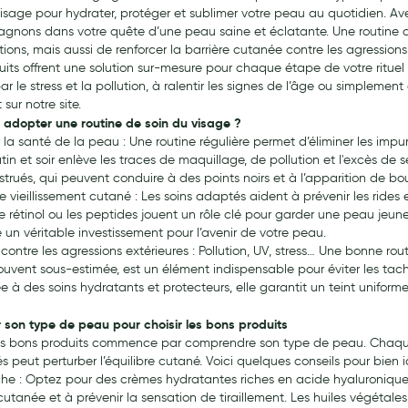
visage pour hydrater, protéger et sublimer votre peau au quotidien. Av
nons dans votre quête d’une peau saine et éclatante. Une routine de
tions, mais aussi de renforcer la barrière cutanée contre les agression
uits offrent une solution sur-mesure pour chaque étape de votre ritu
r le stress et la pollution, à ralentir les signes de l’âge ou simplemen
 sur notre site.
 adopter une routine de soin du visage ?
r la santé de la peau : Une routine régulière permet d’éliminer les imp
in et soir enlève les traces de maquillage, de pollution et l'excès de
strués, qui peuvent conduire à des points noirs et à l’apparition de bo
le vieillissement cutané : Les soins adaptés aident à prévenir les rides e
 rétinol ou les peptides jouent un rôle clé pour garder une peau jeune
 un véritable investissement pour l’avenir de votre peau.
 contre les agressions extérieures : Pollution, UV, stress… Une bonne 
souvent sous-estimée, est un élément indispensable pour éviter les tach
 à des soins hydratants et protecteurs, elle garantit un teint uniforme
er son type de peau pour choisir les bons produits
les bons produits commence par comprendre son type de peau. Chaque 
 peut perturber l’équilibre cutané. Voici quelques conseils pour bien i
he : Optez pour des crèmes hydratantes riches en acide hyaluronique et
 cutanée et à prévenir la sensation de tiraillement. Les huiles végétal