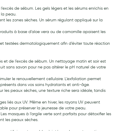
l’excès de sébum. Les gels légers et les sérums enrichis en
 la peau.
tent les zones sèches. Un sérum régulant appliqué sur la
 produits à base d’aloe vera ou de camomille apaisent les
 et testées dermatologiquement afin d’éviter toute réaction
és et de l’excès de sébum. Un nettoyage matin et soir est
duit sans savon pour ne pas altérer le pH naturel de votre
muler le renouvellement cellulaire. L’exfoliation permet
fs présents dans vos soins hydratants et anti-âge.
 les peaux sèches, une texture riche sera idéale, tandis
ges liés aux UV. Même en hiver, les rayons UV peuvent
ble pour préserver la jeunesse de votre peau.
 masques à l’argile verte sont parfaits pour détoxifier les
nt les peaux sèches.