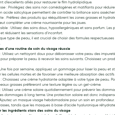
 d’excellents alliés pour restaurer le film hydrolipidique.
sse : Privilégiez des soins non comédogènes et matifiants pour réduire 
en acide salicylique permettent de contrôler la brillance sans assécher
te : Préférez des produits qui rééquilibrent les zones grasses et hydra
eut compléter une crème nourrissante pour les joues.
sible : Utilisez des soins doux, hypoallergéniques et sans parfum. Les
et réduisent les sensations d’inconfort.
que type de peau, il est crucial de choisir des formules respectueuses
.
es d'une routine de soin du visage réussie
 : Utilisez un nettoyant doux pour débarrasser votre peau des impuret
 pour préparer la peau à recevoir les soins suivants. Choisissez un pro
: Une fois par semaine, appliquez un gommage pour lisser la peau et sti
r les cellules mortes et de favoriser une meilleure absorption des acti
 : Choisissez une crème hydratante adaptée à votre type de peau. Pour
peaux grasses préféreront une texture légère ou un gel-crème.
 : Utilisez une crème solaire quotidiennement pour prévenir les domma
es dommages à long terme. Une protection solaire est donc indispensa
 Ajoutez un masque visage hebdomadaire pour un soin en profondeur. Les
asses, tandis que les masques à base d’acide hyaluronique réhydrate
r les ingrédients stars des soins du visage