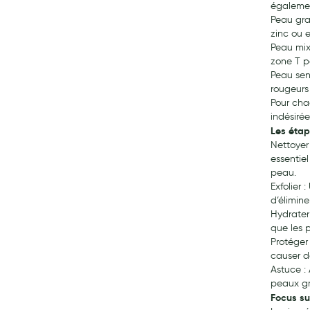
également
Peau gra
zinc ou 
Peau mix
zone T p
Peau sen
rougeurs 
Pour cha
indésirée
Les étap
Nettoyer
essentiel
peau.
Exfolier 
d’élimine
Hydrater
que les 
Protéger
causer d
Astuce :
peaux gr
Focus su