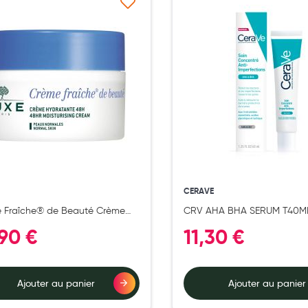
Ajouter à ma liste d’envie
Ajouter 
CERAVE
 Fraîche® de Beauté Crème
CRV AHA BHA SERUM T40M
ante 48h et Anti-pollution
,90 €
11,30 €
PN
Ajouter au panier
Ajouter au panier