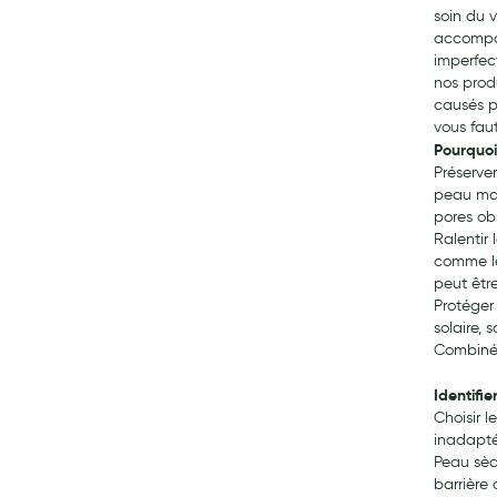
soin du 
accompag
imperfec
nos prod
causés pa
vous faut
Pourquoi
Préserve
peau mat
pores ob
Ralentir 
comme le
peut être
Protéger
solaire, 
Combinée
Identifi
Choisir 
inadaptés
Peau sèc
barrière