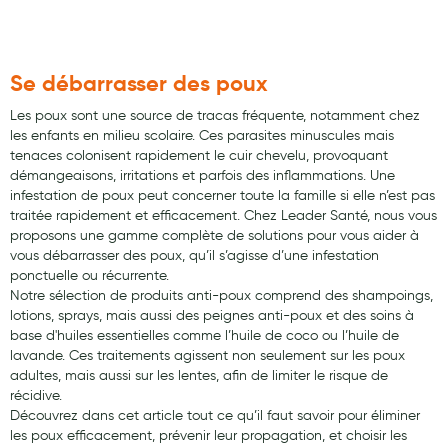
Douleurs articulaires et musculaires
Santé séniors
Se débarrasser des poux
Anti acariens, anti gale, anti tiques, insectifuges
Les poux sont une source de tracas fréquente, notamment chez
les enfants en milieu scolaire. Ces parasites minuscules mais
Vétérinaire
tenaces colonisent rapidement le cuir chevelu, provoquant
démangeaisons, irritations et parfois des inflammations. Une
Incontinence
infestation de poux peut concerner toute la famille si elle n’est pas
traitée rapidement et efficacement. Chez Leader Santé, nous vous
Ronflement
proposons une gamme complète de solutions pour vous aider à
vous débarrasser des poux, qu’il s’agisse d’une infestation
Autotests
ponctuelle ou récurrente.
Notre sélection de produits anti-poux comprend des shampoings,
Protections auditives
lotions, sprays, mais aussi des peignes anti-poux et des soins à
base d'huiles essentielles comme l’huile de coco ou l’huile de
Lunettes
lavande. Ces traitements agissent non seulement sur les poux
adultes, mais aussi sur les lentes, afin de limiter le risque de
Piluliers
récidive.
Matériel medical
Découvrez dans cet article tout ce qu’il faut savoir pour éliminer
les poux efficacement, prévenir leur propagation, et choisir les