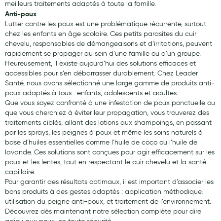
Cannes
meilleurs traitements adaptés à toute la famille.
Anti-poux
Chaussures
Lutter contre les poux est une problématique récurrente, surtout
chez les enfants en âge scolaire. Ces petits parasites du cuir
Prothèses mammaires externes
chevelu, responsables de démangeaisons et d’irritations, peuvent
rapidement se propager au sein d’une famille ou d’un groupe.
Médication familiale
Heureusement, il existe aujourd’hui des solutions efficaces et
accessibles pour s’en débarrasser durablement. Chez Leader
Orthopédie
Santé, nous avons sélectionné une large gamme de produits anti-
poux adaptés à tous : enfants, adolescents et adultes.
Les marques
Que vous soyez confronté à une infestation de poux ponctuelle ou
que vous cherchiez à éviter leur propagation, vous trouverez des
My Privilege
traitements ciblés, allant des lotions aux shampoings, en passant
par les sprays, les peignes à poux et même les soins naturels à
Les promotions
base d’huiles essentielles comme l’huile de coco ou l’huile de
lavande. Ces solutions sont conçues pour agir efficacement sur les
poux et les lentes, tout en respectant le cuir chevelu et la santé
capillaire.
Pour garantir des résultats optimaux, il est important d’associer les
bons produits à des gestes adaptés : application méthodique,
utilisation du peigne anti-poux, et traitement de l’environnement.
Découvrez dès maintenant notre sélection complète pour dire