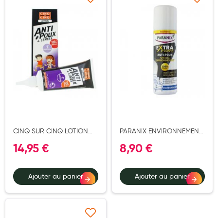
Ajouter à ma liste d’envie
Ajouter à ma liste d’e
Aromathérapie
Diététique minceur
Phytothérapie
Régimes médicaux
Gemmothérapie
Confiserie
Voies respiratoires
CINQ SUR CINQ LOTION
PARANIX ENVIRONNEMENT
Oligothérapie
ANTIPOUX LENTES 100ML
SPRAY EXTRA FORT 150ML
14,95 €
8,90 €
Compléments alimentaires
Médicaments et Santé
Ajouter au panier
Ajouter au panier
Premiers soins
Pansements