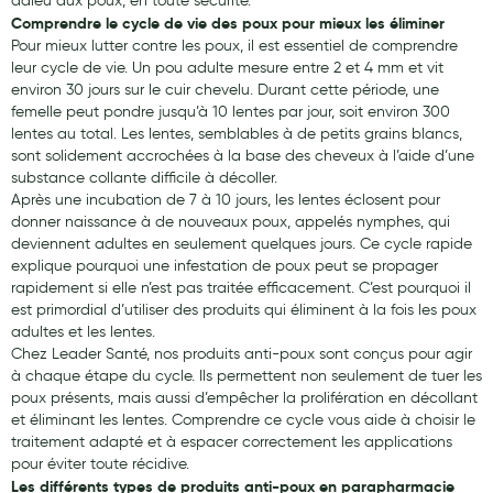
adieu aux poux, en toute sécurité.
Comprendre le cycle de vie des poux pour mieux les éliminer
Pour mieux lutter contre les poux, il est essentiel de comprendre
leur cycle de vie. Un pou adulte mesure entre 2 et 4 mm et vit
environ 30 jours sur le cuir chevelu. Durant cette période, une
femelle peut pondre jusqu’à 10 lentes par jour, soit environ 300
lentes au total. Les lentes, semblables à de petits grains blancs,
sont solidement accrochées à la base des cheveux à l’aide d’une
substance collante difficile à décoller.
Après une incubation de 7 à 10 jours, les lentes éclosent pour
donner naissance à de nouveaux poux, appelés nymphes, qui
deviennent adultes en seulement quelques jours. Ce cycle rapide
explique pourquoi une infestation de poux peut se propager
rapidement si elle n’est pas traitée efficacement. C’est pourquoi il
est primordial d’utiliser des produits qui éliminent à la fois les poux
adultes et les lentes.
Chez Leader Santé, nos produits anti-poux sont conçus pour agir
à chaque étape du cycle. Ils permettent non seulement de tuer les
poux présents, mais aussi d’empêcher la prolifération en décollant
et éliminant les lentes. Comprendre ce cycle vous aide à choisir le
traitement adapté et à espacer correctement les applications
pour éviter toute récidive.
Les différents types de produits anti-poux en parapharmacie