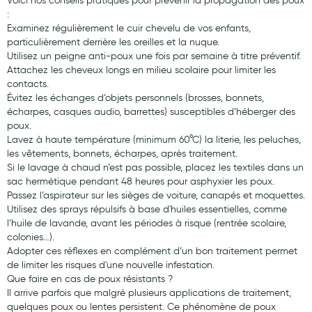
Voici nos conseils pratiques pour prévenir la propagation des poux
:
Examinez régulièrement le cuir chevelu de vos enfants,
particulièrement derrière les oreilles et la nuque.
Utilisez un peigne anti-poux une fois par semaine à titre préventif.
Attachez les cheveux longs en milieu scolaire pour limiter les
contacts.
Évitez les échanges d’objets personnels (brosses, bonnets,
écharpes, casques audio, barrettes) susceptibles d’héberger des
poux.
Lavez à haute température (minimum 60°C) la literie, les peluches,
les vêtements, bonnets, écharpes, après traitement.
Si le lavage à chaud n’est pas possible, placez les textiles dans un
sac hermétique pendant 48 heures pour asphyxier les poux.
Passez l’aspirateur sur les sièges de voiture, canapés et moquettes.
Utilisez des sprays répulsifs à base d'huiles essentielles, comme
l’huile de lavande, avant les périodes à risque (rentrée scolaire,
colonies…).
Adopter ces réflexes en complément d’un bon traitement permet
de limiter les risques d'une nouvelle infestation.
Que faire en cas de poux résistants ?
Il arrive parfois que malgré plusieurs applications de traitement,
quelques poux ou lentes persistent. Ce phénomène de poux