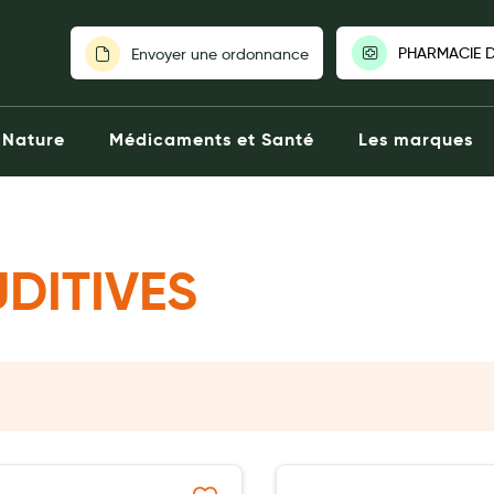
PHARMACIE D
Envoyer une ordonnance
PHARMACIE DE RI
Nature
Médicaments et Santé
Les marques
Ouverte aujourd'hui
181 Place Ernes
Montpellier
0467993386
Click & Collect
L
DITIVES
Voir la pharm
Choisir une autre 