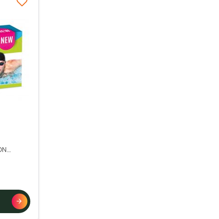
à ma liste d’envie
ON