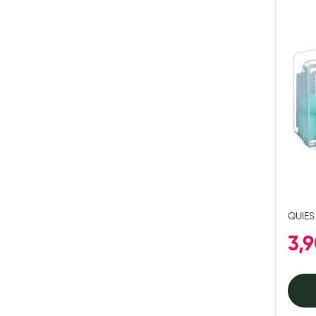
Préservatifs - Gels lubrifiants
Accessoires, coutellerie, brosserie
Bouillottes
Parfums et bougies d'ambiance
Beauté au naturel
Huiles
Mon bébé
Soins bébé
Couches
Laits infantiles
QUIES
Biberons et tétines
MOUS
3,
Toilette du bébé
Accessoires bébé
Alimentation
Soins enfant