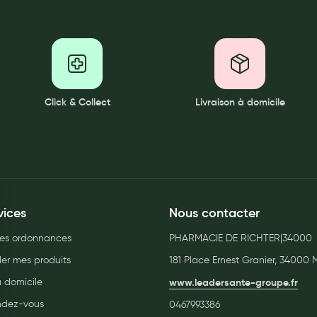
Click & Collect
Livraison à domicile
vices
Nous contacter
es ordonnances
PHARMACIE DE RICHTER|34000
r mes produits
181 Place Ernest Granier, 34000 M
à domicile
www.leadersante-groupe.fr
endez-vous
0467993386