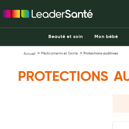
Ma Pharmacie LeaderSanté
Ouvrir l'application
Beauté et soin
Capillaires
Beauté et soin
Mon bébé
Visage
Corps
Médicaments et Santé
Protections auditives
Accueil
Minceur
Hygiène intime
PROTECTIONS AU
Soins mains et ongles
Soins des pieds
Dentifrices et bains de bouche
Brosses à dents et accessoires dentaires
Maquillage
Pour Homme
Crème solaire - Visage et corps