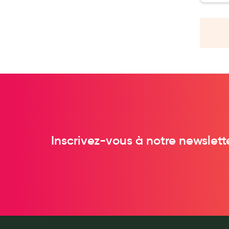
Soins maman
Tisanes allaitement et compléments alimentaires
Accessoires maternité
Gammes spécifiques tisanes allaitement et compléments mat
Nature
Aromathérapie
Diététique minceur
Phytothérapie
Régimes médicaux
Inscrivez-vous à notre newslett
Gemmothérapie
Confiserie
Voies respiratoires
Oligothérapie
Compléments alimentaires
Médicaments et Santé
Premiers soins