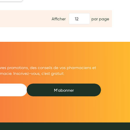
Afficher
par page
ures promotions, des conseils de vos pharmaciens et
cie. Inscrivez-vous, c'est gratuit.
M'abonner