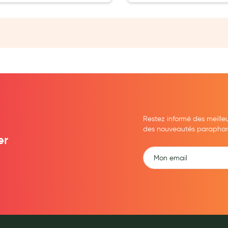
ernité
Restez informé des meille
des nouveautés parapharma
er