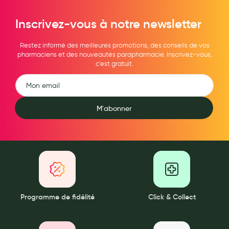
Maquillage
Inscrivez-vous à notre newsletter
Pour Homme
Restez informé des meilleures promotions, des conseils de vos
Crème solaire - Visage et corps
pharmaciens et des nouveautés parapharmacie. Inscrivez-vous,
c'est gratuit.
Préservatifs - Gels lubrifiants
Accessoires, coutellerie, brosserie
Bouillottes
M'abonner
Parfums et bougies d'ambiance
Beauté au naturel
Huiles
Mon bébé
Programme de fidélité
Click & Collect
Soins bébé
Couches