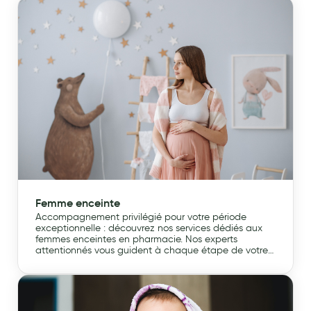
vie active et épanouissante en contrôlant votre
hypertension.
Femme enceinte
Accompagnement privilégié pour votre période
exceptionnelle : découvrez nos services dédiés aux
femmes enceintes en pharmacie. Nos experts
attentionnés vous guident à chaque étape de votre
voyage vers la maternité. Des conseils de santé pré et
postnatale aux produits essentiels pour le bien-être
de vous et de votre bébé, nous sommes là pour
rendre cette étape spéciale aussi douce que
possible. Faites confiance à notre expertise pour une