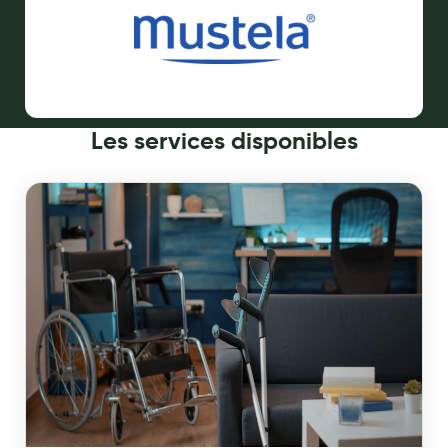
Cannes
Chaussures
Prothèses mammaires externes
Médication familiale
Les
services disponibles
Orthopédie
Les marques
My Privilege
Les promotions