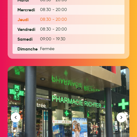
Mardi
Laits infantiles
Mercredi
08:30 - 20:00
Biberons et tétines
Jeudi
08:30 - 20:00
Vendredi
08:30 - 20:00
Toilette du bébé
Samedi
09:00 - 19:30
Accessoires bébé
Dimanche
Fermée
Alimentation
Soins enfant
Soins maman
Tisanes allaitement et compléments alimentaires
Accessoires maternité
Gammes spécifiques tisanes allaitement et compléments
maternité
Nature