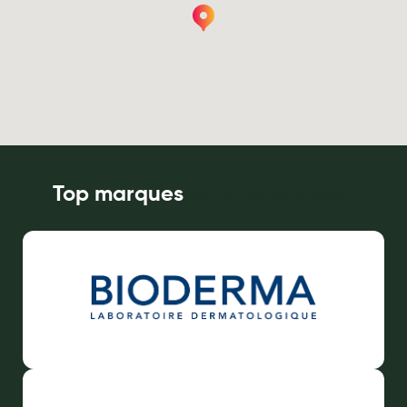
Hygiène nasale
Antibactériens
Nutrition clinique
Anti-poux
Solaire et moustique
Top marques
de la pharmacie
Piqûres insectes
Appareils
Soins jambes lourdes
Contention veineuse
Contactologie
Accessoires pieds et semelles
Soins ORL