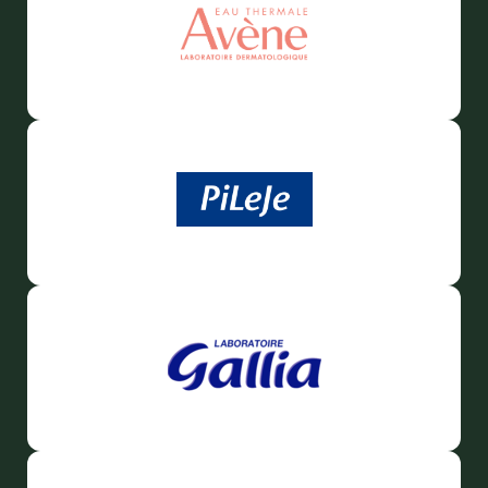
Douleurs articulaires et musculaires
Santé séniors
Anti acariens, anti gale, anti tiques, insectifuges
Vétérinaire
Incontinence
Ronflement
Autotests
Protections auditives
Lunettes
Piluliers
Matériel medical