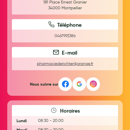
181 Place Ernest Granier
Maquillage
34000
Montpellier
Pour Homme
Téléphone
Crème solaire - Visage et corps
0467993386
Préservatifs - Gels lubrifiants
Accessoires, coutellerie, brosserie
E-mail
Bouillottes
pharmaciederichter@orange.fr
Parfums et bougies d'ambiance
Beauté au naturel
Nous suivre sur
Huiles
Mon bébé
Horaires
Soins bébé
Lundi
08:30 - 20:00
Couches
08:30 - 20:00