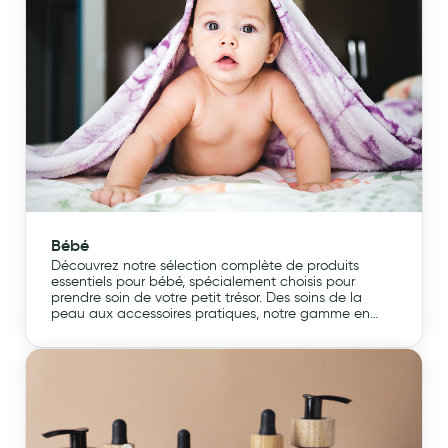
grossesse épanouissante, car chaque moment
compte.
Bébé
Découvrez notre sélection complète de produits
essentiels pour bébé, spécialement choisis pour
prendre soin de votre petit trésor. Des soins de la
peau aux accessoires pratiques, notre gamme en
pharmacie offre tout ce dont vous avez besoin pour
offrir à votre bébé confort et sécurité. Faites confiance
à nos produits de qualité et à notre expertise pour
accompagner chaque étape précieuse de la
croissance de votre enfant. Parce que chaque sourire
compte !