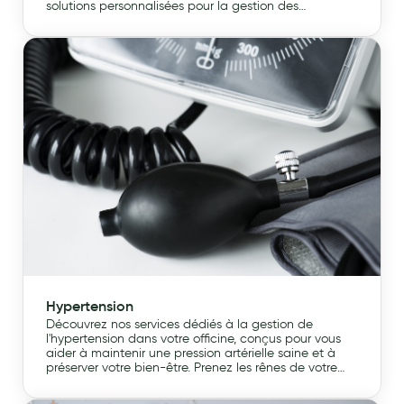
solutions personnalisées pour la gestion des
problèmes ORL courants tels que les allergies, les
infections, la congestion et plus encore. Bénéficiez de
conseils avisés, de produits de qualité et d'un
accompagnement chaleureux pour retrouver un
confort optimal.
Hypertension
Découvrez nos services dédiés à la gestion de
l'hypertension dans votre officine, conçus pour vous
aider à maintenir une pression artérielle saine et à
préserver votre bien-être. Prenez les rênes de votre
santé vasculaire dès aujourd'hui grâce à notre
accompagnement en pharmacie, et embrassez une