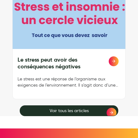
Le stress peut avoir des
Lire
plus
conséquences négatives
Le stress est une réponse de l’organisme aux
e
exigences de l’environnement. Il s’agit donc d’une
réaction défensive d’alarme qui signale à
l’organisme que son bien-être est menacé. Le stress
est par conséquent un phénomène normal et
neutre qui nous permet de nous adapter à
Voir tous les articles
certaines situations et exigences de la vie
courante.