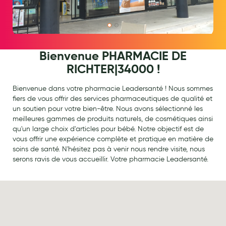
Aromathérapie
Diététique minceur
Phytothérapie
Bienvenue PHARMACIE DE
Régimes médicaux
RICHTER|34000 !
Gemmothérapie
Bienvenue dans votre pharmacie Leadersanté ! Nous sommes
fiers de vous offrir des services pharmaceutiques de qualité et
Confiserie
un soutien pour votre bien-être. Nous avons sélectionné les
meilleures gammes de produits naturels, de cosmétiques ainsi
Voies respiratoires
qu'un large choix d'articles pour bébé. Notre objectif est de
vous offrir une expérience complète et pratique en matière de
Oligothérapie
soins de santé. N'hésitez pas à venir nous rendre visite, nous
serons ravis de vous accueillir. Votre pharmacie Leadersanté.
Compléments alimentaires
Médicaments et Santé
Premiers soins
Pansements